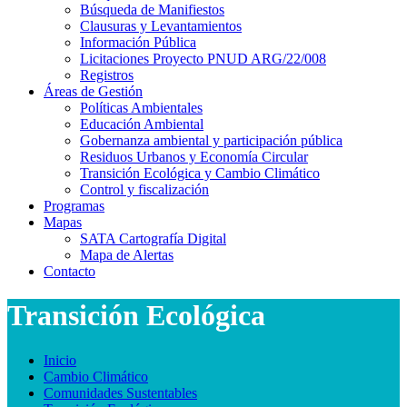
Búsqueda de Manifiestos
Clausuras y Levantamientos
Información Pública
Licitaciones Proyecto PNUD ARG/22/008
Registros
Áreas de Gestión
Políticas Ambientales
Educación Ambiental
Gobernanza ambiental y participación pública
Residuos Urbanos y Economía Circular
Transición Ecológica y Cambio Climático
Control y fiscalización
Programas
Mapas
SATA Cartografía Digital
Mapa de Alertas
Contacto
Transición Ecológica
Inicio
Cambio Climático
Comunidades Sustentables